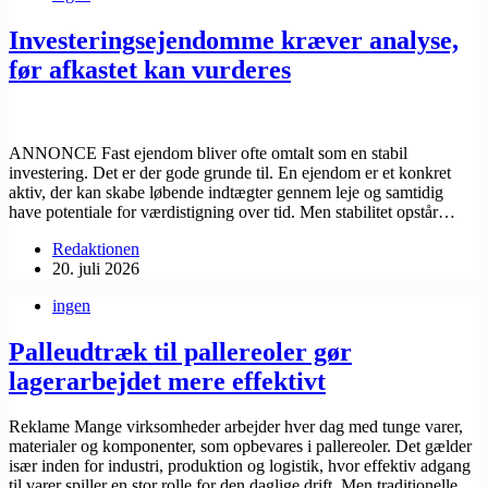
Investeringsejendomme kræver analyse,
før afkastet kan vurderes
ANNONCE Fast ejendom bliver ofte omtalt som en stabil
investering. Det er der gode grunde til. En ejendom er et konkret
aktiv, der kan skabe løbende indtægter gennem leje og samtidig
have potentiale for værdistigning over tid. Men stabilitet opstår…
Redaktionen
20. juli 2026
ingen
Palleudtræk til pallereoler gør
lagerarbejdet mere effektivt
Reklame Mange virksomheder arbejder hver dag med tunge varer,
materialer og komponenter, som opbevares i pallereoler. Det gælder
især inden for industri, produktion og logistik, hvor effektiv adgang
til varer spiller en stor rolle for den daglige drift. Men traditionelle…